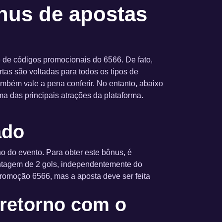
ônus de apostas
e de códigos promocionais do 6566. De fato,
tas são voltadas para todos os tipos de
ambém vale a pena conferir. No entanto, abaixo
a das principais atrações da plataforma.
ado
 do evento. Para obter este bônus, é
antagem de 2 gols, independentemente do
promoção 6566, mas a aposta deve ser feita
retorno com o