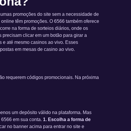
iona?
algumas promoções do site sem a necessidade de
os online têm promoções. O 6566 também oferece
corre na forma de sorteios diários, onde os
s precisam clicar em um botão para girar a
s e até mesmo casinos ao vivo. Esses
apostas em mesas de casino ao vivo.
 não requerem códigos promocionais. Na próxima
menos um depósito válido na plataforma. Mas
o 6566 em sua conta.
1. Escolha a forma de
ar no banner acima para entrar no site e