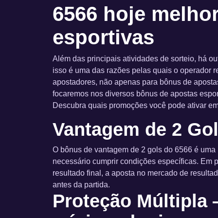
6566 hoje melhor
esportivas
Além das principais atividades de sorteio, há 
isso é uma das razões pelas quais o operador r
apostadores, não apenas para bônus de apostas 
focaremos nos diversos bônus de apostas esport
Descubra quais promoções você pode ativar em
Vantagem de 2 Go
O bônus de vantagem de 2 gols do 6566 é uma p
necessário cumprir condições específicas. Em p
resultado final, a aposta no mercado de result
antes da partida.
Proteção Múltipla