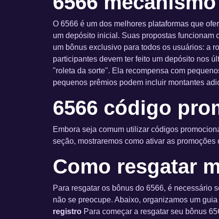
6566 mecanismo
O 6566 é um dos melhores plataformas que ofer
um depósito inicial. Suas propostas funcionam
um bônus exclusivo para todos os usuários: a rol
participantes devem ter feito um depósito nos ú
"roleta da sorte". Ela recompensa com pequeno
pequenos prêmios podem incluir montantes adici
6566 código pro
Embora seja comum utilizar códigos promociona
seção, mostraremos como ativar as promoções d
Como resgatar 
Para resgatar os bônus do 6566, é necessário s
não se preocupe. Abaixo, organizamos um guia 
registro
Para começar a resgatar seu bônus 6566